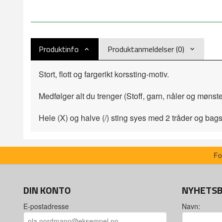
Produktinfo
Produktanmeldelser (0)
Stort, flott og fargerikt korssting-motiv.
Medfølger alt du trenger (Stoff, garn, nåler og mønst
Hele (X) og halve (/) sting syes med 2 tråder og bag
Fo
DIN KONTO
NYHETS
E-postadresse
Navn: