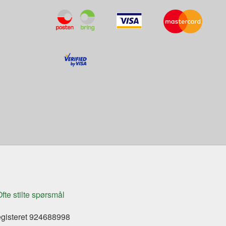
fte stilte spørsmål
egisteret 924688998