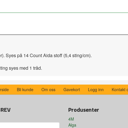
er). Syes på 14 Count Aida stoff (5,4 sting/cm).
sting syes med 1 tråd.
rside
Bli kunde
Om oss
Gavekort
Logg inn
Kontakt 
BREV
Produsenter
4M
Alga