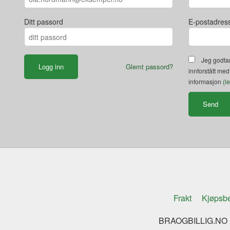
Ditt passord
E-postadres
Jeg godtar
Glemt passord?
innforstått med
informasjon
(l
Frakt
Kjøpsbe
BRAOGBILLIG.NO K