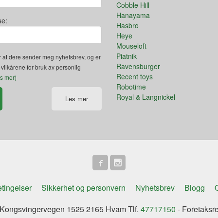
Cobble Hill
Hanayama
se:
Hasbro
Heye
Mouseloft
Piatnik
 at dere sender meg nyhetsbrev, og er
Ravensburger
 vilkårene for bruk av personlig
Recent toys
es mer)
Robotime
Royal & Langnickel
Les mer
tingelser
Sikkerhet og personvern
Nyhetsbrev
Blogg
O
ongsvingervegen 1525 2165 Hvam Tlf.
47717150
- Foretaksr