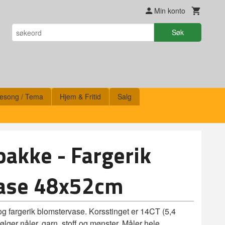
Min konto
Søk
esong / Tema
Hjem & Fritid
Salg
pakke - Fargerik
ase 48x52cm
og fargerik blomstervase. Korsstinget er 14CT (5,4
følger nåler, garn, stoff og mønster. Måler hele