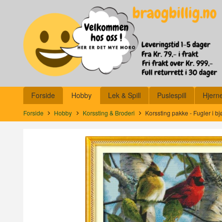
Gå
Lukk
til
innholdet
Produkter
Forside
Hobby
Lek & Spill
Puslespill
Hjern
Forside
Hobby
Korssting & Broderi
Korssting pakke - Fugler i 