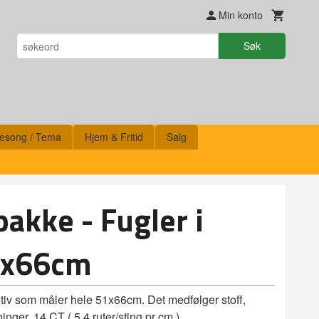
Min konto
Søk
esong / Tema
Hjem & Fritid
Salg
pakke - Fugler i
1x66cm
motiv som måler hele 51x66cm. Det medfølger stoff,
inger. 14 CT ( 5,4 ruter/sting pr cm )