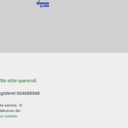
fte stilte spørsmål
egisteret 924688998
re service. Vi
dlekurven din.
for cookies.