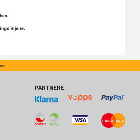
lser.
ingslinjene.
oss
PARTNERE