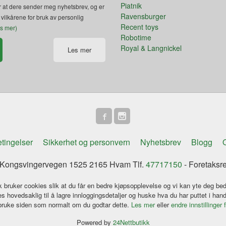
Piatnik
 at dere sender meg nyhetsbrev, og er
Ravensburger
 vilkårene for bruk av personlig
Recent toys
es mer)
Robotime
Royal & Langnickel
Les mer
tingelser
Sikkerhet og personvern
Nyhetsbrev
Blogg
O
ongsvingervegen 1525 2165 Hvam Tlf.
47717150
- Foretaksr
k bruker cookies slik at du får en bedre kjøpsopplevelse og vi kan yte deg bed
s hovedsaklig til å lagre innloggingsdetaljer og huske hva du har puttet i han
 bruke siden som normalt om du godtar dette.
Les mer
eller
endre innstillinger 
Powered by
24Nettbutikk