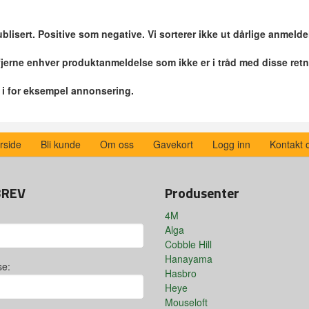
blisert. Positive som negative. Vi sorterer ikke ut dårlige anmelde
 fjerne enhver produktanmeldelse som ikke er i tråd med disse retn
r i for eksempel annonsering.
rside
Bli kunde
Om oss
Gavekort
Logg inn
Kontakt 
BREV
Produsenter
4M
Alga
Cobble Hill
Hanayama
se:
Hasbro
Heye
Mouseloft