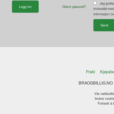
Jeg godtar
Glemt passord?
innforstått med
informasjon
(l
Frakt
Kjøpsbe
BRAOGBILLIG.NO K
Vår nettbutik
bruker cookie
Fortsett å