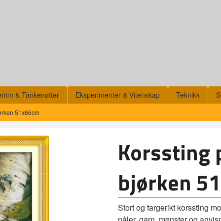
etrim & Tankenøtter
Eksperimenter & Vitenskap
Teknikk
S
bjørken 51x66cm
Korssting 
bjørken 5
Stort og fargerikt korssting 
nåler, garn, mønster og anvisn