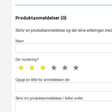
Produktanmeldelser (0)
Skriv en produktanmeldelse og del dine erfaringer med
Navn
Din vurdering?
1 star
2 star
3 star
4 star
5 star
6 star
Oppgi en tittel for anmeldelsen din
Skriv inn produktanmeldelsen i feltet under