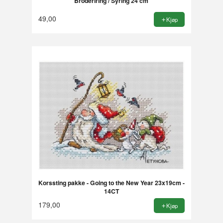
Broderiring / Syring 24 cm
49,00
Kjøp
Korssting pakke - Going to the New Year 23x19cm -
14CT
179,00
Kjøp