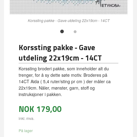
Korssting pakke - Gave utdeling 22x19cm - 14CT
Korssting pakke - Gave
utdeling 22x19cm - 14CT
Korssting broderi pakke, som inneholder alt du
trenger, for å sy dette søte motiv. Broderes på
14CT Aida ( 5,4 ruter/sting pr cm ) der måler ca
22x19cm. Nåler, mønster, garn, stoff og
instruksjoner i pakken.
NOK
179,00
inkl. mva.
På lager