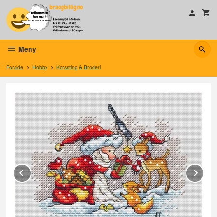
Gå
til
innholdet
Meny
Forside
Hobby
Korssting & Broderi
Prev
Ne