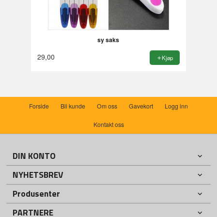
sy saks
29,00
Kjøp
Forside
Bli kunde
Om oss
Gavekort
Logg inn
Kontakt oss
DIN KONTO
NYHETSBREV
Produsenter
PARTNERE