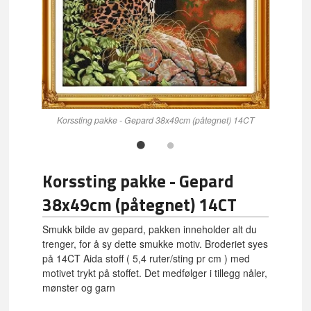
Korssting pakke - Gepard 38x49cm (påtegnet) 14CT
Korssting pakke - Gepard
38x49cm (påtegnet) 14CT
Smukk bilde av gepard, pakken inneholder alt du
trenger, for å sy dette smukke motiv. Broderiet syes
på 14CT Aida stoff ( 5,4 ruter/sting pr cm ) med
motivet trykt på stoffet. Det medfølger i tillegg nåler,
mønster og garn