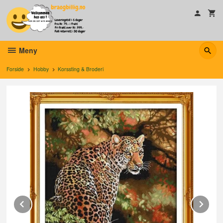
Gå
til
innholdet
Meny
Forside
Hobby
Korssting & Broderi
Prev
Ne