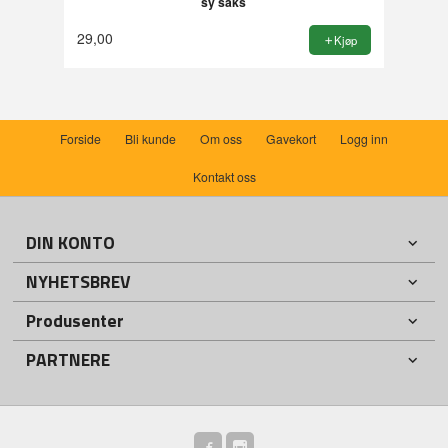
sy saks
29,00
Kjøp
Forside
Bli kunde
Om oss
Gavekort
Logg inn
Kontakt oss
DIN KONTO
NYHETSBREV
Produsenter
PARTNERE