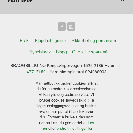
PARTNERE
Frakt
Kjøpsbetingelser
Sikkerhet og personvern
Nyhetsbrev
Blogg
Ofte stilte spørsmål
BRAOGBILLIG.NO Kongsvingervegen 1525 2165 Hvam Tlf.
47717150
- Foretaksregisteret 924688998
Vår nettbutikk bruker cookies slik at
du får en bedre kjøpsopplevelse og
vi kan yte deg bedre service. Vi
bruker cookies hovedsaklig til å
lagre innloggingsdetaljer og huske
hva du har puttet i handlekurven
din. Fortsett å bruke siden som
normalt om du godtar dette.
Les
mer
eller
endre innstillinger for