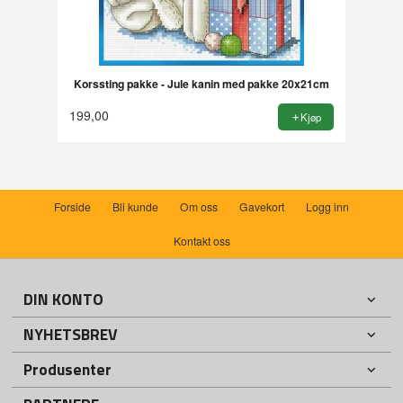
Korssting pakke - Jule kanin med pakke 20x21cm
199,00
Kjøp
Forside
Bli kunde
Om oss
Gavekort
Logg inn
Kontakt oss
DIN KONTO
NYHETSBREV
Produsenter