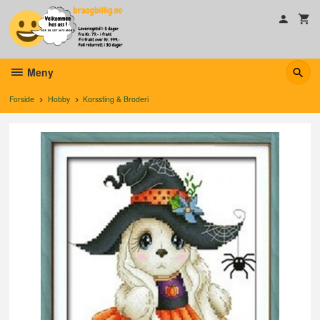
Gå
til
innholdet
Meny
Forside
Hobby
Korssting & Broderi