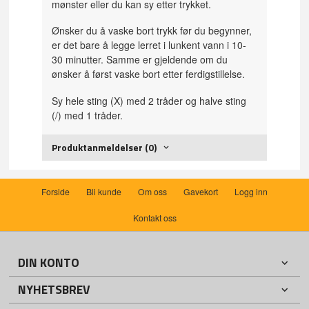
mønster eller du kan sy etter trykket.
Ønsker du å vaske bort trykk før du begynner,
er det bare å legge lerret i lunkent vann i 10-
30 minutter. Samme er gjeldende om du
ønsker å først vaske bort etter ferdigstillelse.
Sy hele sting (X) med 2 tråder og halve sting
(/) med 1 tråder.
Produktanmeldelser (0)
Forside
Bli kunde
Om oss
Gavekort
Logg inn
Kontakt oss
DIN KONTO
NYHETSBREV