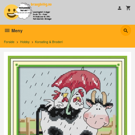
Gå
til
innholdet
Meny
Forside
Hobby
Korssting & Broderi