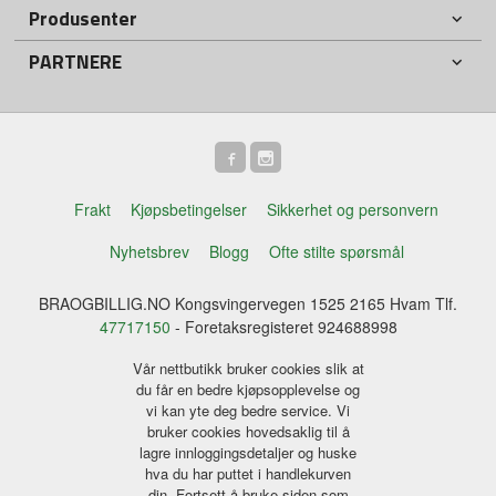
Produsenter
PARTNERE
Frakt
Kjøpsbetingelser
Sikkerhet og personvern
Nyhetsbrev
Blogg
Ofte stilte spørsmål
BRAOGBILLIG.NO Kongsvingervegen 1525 2165 Hvam Tlf.
47717150
- Foretaksregisteret 924688998
Vår nettbutikk bruker cookies slik at
du får en bedre kjøpsopplevelse og
vi kan yte deg bedre service. Vi
bruker cookies hovedsaklig til å
lagre innloggingsdetaljer og huske
hva du har puttet i handlekurven
din. Fortsett å bruke siden som