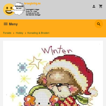
Gå
til
innholdet
Meny
Forside
Hobby
Korssting & Broderi