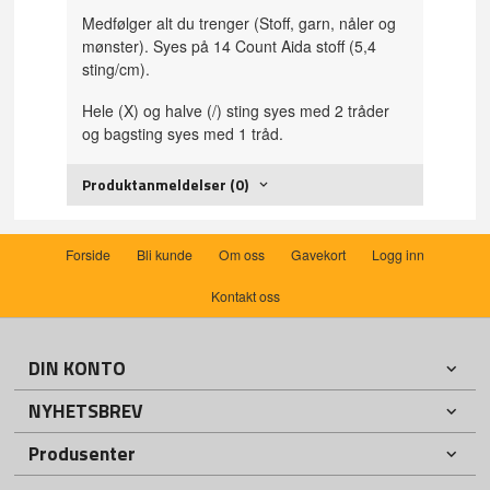
Medfølger alt du trenger (Stoff, garn, nåler og
mønster). Syes på 14 Count Aida stoff (5,4
sting/cm).
Hele (X) og halve (/) sting syes med 2 tråder
og bagsting syes med 1 tråd.
Produktanmeldelser (0)
Forside
Bli kunde
Om oss
Gavekort
Logg inn
Kontakt oss
DIN KONTO
NYHETSBREV
Produsenter