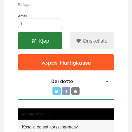
På lager
Antall
Kjøp
Ønskeliste
Del dette
Produktinfo
Koselig og søt korssting-motiv.