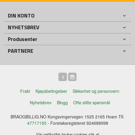
DIN KONTO
NYHETSBREV
Produsenter
PARTNERE
Frakt
Kjøpsbetingelser
Sikkerhet og personvern
Nyhetsbrev
Blogg
Ofte stilte spørsmål
BRAOGBILLIG.NO Kongsvingervegen 1525 2165 Hvam Tlf.
47717150
- Foretaksregisteret 924688998
Vår nettbutikk bruker cookies slik at