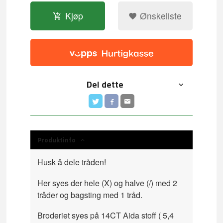
Kjøp
Ønskeliste
Del dette
Produktinfo
Husk å dele tråden!
Her syes der hele (X) og halve (/) med 2
tråder og bagsting med 1 tråd.
Broderiet syes på 14CT Aida stoff ( 5,4