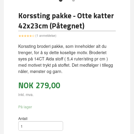
Korssting pakke - Otte katter
42x23cm (Påtegnet)
(1 anmeldelse)
Korssting broderi pakke, som inneholder alt du
trenger, for å sy dette koselige motiv. Broderiet
syes på 14CT Aida stoff ( 5,4 ruter/sting pr cm )
med motivet trykt på stoffet. Det medfølger i tillegg
nåler, mønster og garn.
NOK
279,00
inkl. mva.
På lager
Antall