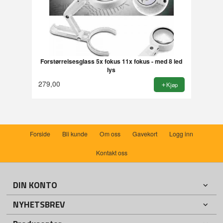
Forstørrelsesglass 5x fokus 11x fokus - med 8 led
lys
279,00
Kjøp
Forside
Bli kunde
Om oss
Gavekort
Logg inn
Kontakt oss
DIN KONTO
NYHETSBREV