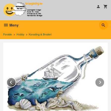
Gå
til
innholdet
Meny
Forside
Hobby
Korssting & Broderi
Prev
Ne