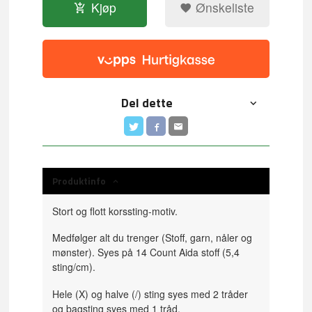
Kjøp
Ønskeliste
Del dette
Produktinfo
Stort og flott korssting-motiv.
Medfølger alt du trenger (Stoff, garn, nåler og
mønster). Syes på 14 Count Aida stoff (5,4
sting/cm).
Hele (X) og halve (/) sting syes med 2 tråder
og bagsting syes med 1 tråd.