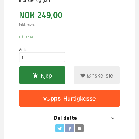
mønster og garn.
NOK
249,00
inkl. mva.
På lager
Antall
Kjøp
Ønskeliste
Del dette