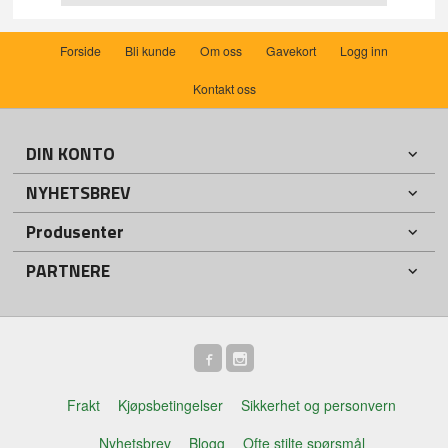
Forside
Bli kunde
Om oss
Gavekort
Logg inn
Kontakt oss
DIN KONTO
NYHETSBREV
Produsenter
PARTNERE
Frakt
Kjøpsbetingelser
Sikkerhet og personvern
Nyhetsbrev
Blogg
Ofte stilte spørsmål