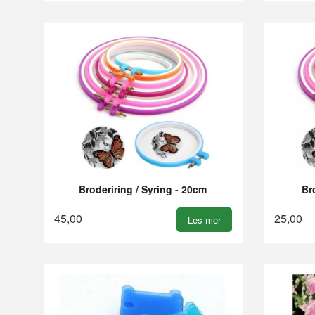
Broderiring / Syring - 20cm
Br
45,00
25,00
Les mer