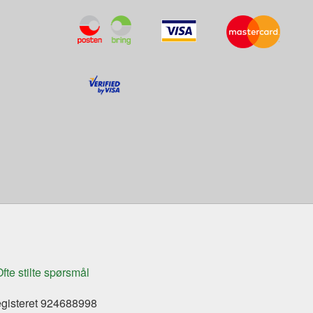
fte stilte spørsmål
egisteret 924688998