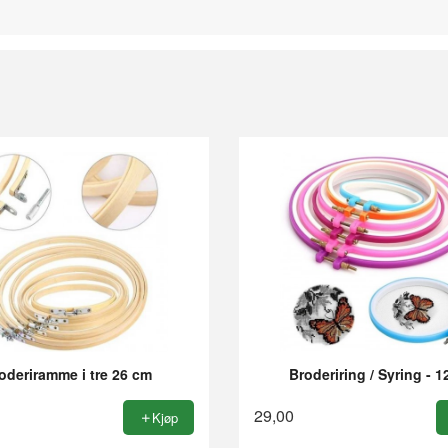
oderiramme i tre 26 cm
Broderiring / Syring - 
29,00
Kjøp