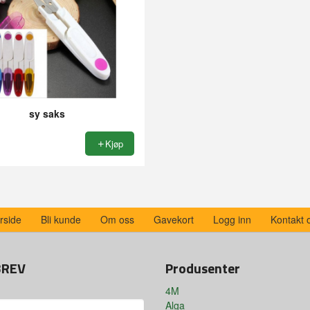
sy saks
Kjøp
rside
Bli kunde
Om oss
Gavekort
Logg inn
Kontakt 
BREV
Produsenter
4M
Alga