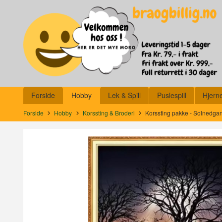
Gå
Lukk
til
innholdet
Produkter
Forside
Hobby
Lek & Spill
Puslespill
Hjern
Forside
Hobby
Korssting & Broderi
Korssting pakke - Solnedgan