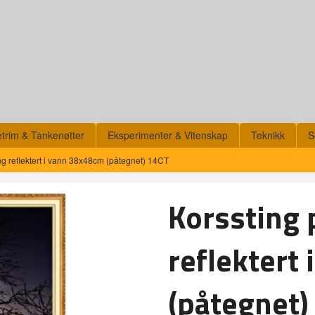
etrim & Tankenøtter
Eksperimenter & Vitenskap
Teknikk
S
g reflektert i vann 38x48cm (påtegnet) 14CT
Korssting 
reflektert
(påtegnet)