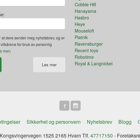
Cobble Hill
Hanayama
se:
Hasbro
Heye
Mouseloft
Piatnik
 at dere sender meg nyhetsbrev, og er
Ravensburger
 vilkårene for bruk av personlig
Recent toys
es mer)
Robotime
Royal & Langnickel
Les mer
tingelser
Sikkerhet og personvern
Nyhetsbrev
Blogg
O
ongsvingervegen 1525 2165 Hvam Tlf.
47717150
- Foretaksr