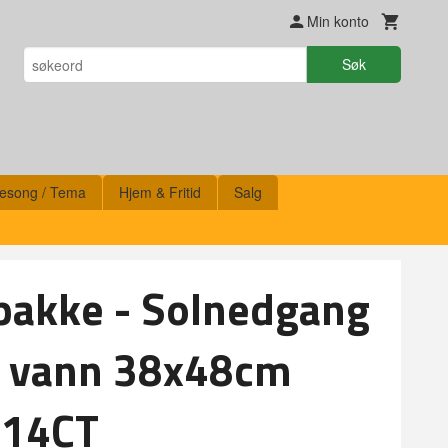
Min konto
Søk
esong / Tema
Hjem & Fritid
Salg
pakke - Solnedgang
 i vann 38x48cm
 14CT