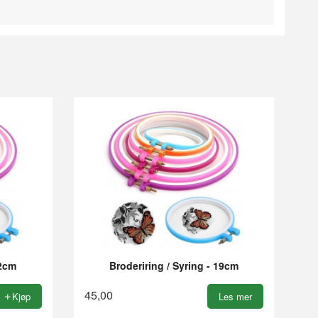
12cm
Broderiring / Syring - 19cm
45,00
Kjøp
Les mer