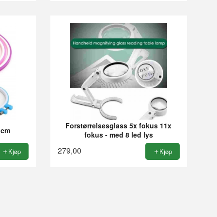
Forstørrelsesglass 5x fokus 11x
6 cm
fokus - med 8 led lys
279,00
Kjøp
Kjøp