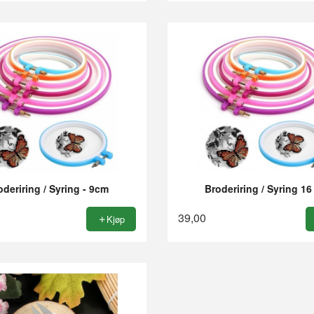
oderiring / Syring - 9cm
Broderiring / Syring 1
39,00
Kjøp