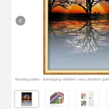
Prev
Korssting pakke - Solnedgang reflektert i vann 38x48cm (på