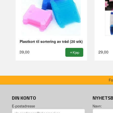
Plastkort til sortering av tråd (20 stk)
39,00
29,00
Kjøp
Fo
DIN KONTO
NYHETS
E-postadresse
Navn: