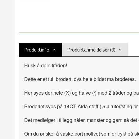
Produktinfo
Produktanmeldelser (0)
Husk å dele tråden!
Dette er et full broderi, dvs hele bildet må broderes.
Her syes der hele (X) og halve (/) med 2 tråder og b
Broderiet syes på 14CT Aida stoff ( 5,4 ruter/sting pr 
Det medfølger i tillegg nåler, mønster og garn så det 
Om du ønsker å vaske bort motivet som er trykt på sto