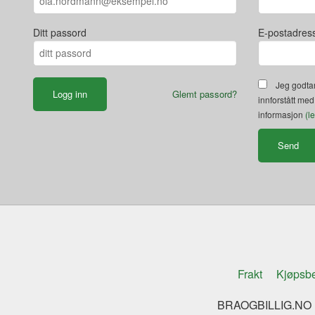
Ditt passord
E-postadres
Jeg godtar
Glemt passord?
innforstått med
informasjon
(l
Frakt
Kjøpsbe
BRAOGBILLIG.NO K