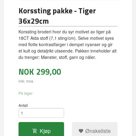
Korssting pakke - Tiger
36x29cm
Korssting broderi hvor du syr motivet av tiger på
18CT Aida stoff (7,1 sting/cm). Selve motivet syes
med flotte kontrastfarger i dempet nyanser og gir
et kult og detaljrikt utseende. Pakken inneholder alt
du trenger: Mønster, stoff, garn og nåler.
NOK
299,00
inkl. mva.
På lager
Antall
Kjøp
Ønskeliste