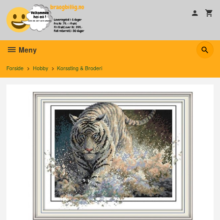
Gå
til
innholdet
Meny
Forside
Hobby
Korssting & Broderi