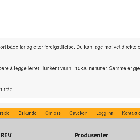
ort både før og etter ferdigstillelse. Du kan lage motivet direkte
bare å legge lerret i lunkent vann i 10-30 minutter. Samme er gj
1 tråd.
rside
Bli kunde
Om oss
Gavekort
Logg inn
Kontakt 
BREV
Produsenter