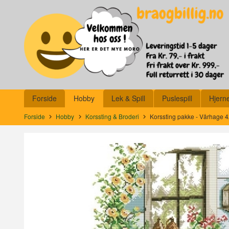
Gå
Lukk
til
innholdet
Produkter
Forside
Hobby
Lek & Spill
Puslespill
Hjern
Forside
Hobby
Korssting & Broderi
Korssting pakke - Vårhage 