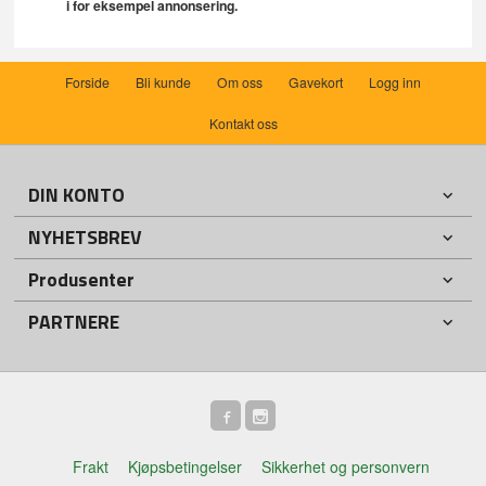
i for eksempel annonsering.
Forside
Bli kunde
Om oss
Gavekort
Logg inn
Kontakt oss
DIN KONTO
NYHETSBREV
Produsenter
PARTNERE
Frakt
Kjøpsbetingelser
Sikkerhet og personvern