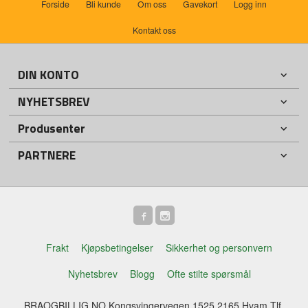
Forside
Bli kunde
Om oss
Gavekort
Logg inn
Kontakt oss
DIN KONTO
NYHETSBREV
Produsenter
PARTNERE
Frakt
Kjøpsbetingelser
Sikkerhet og personvern
Nyhetsbrev
Blogg
Ofte stilte spørsmål
BRAOGBILLIG.NO Kongsvingervegen 1525 2165 Hvam Tlf.