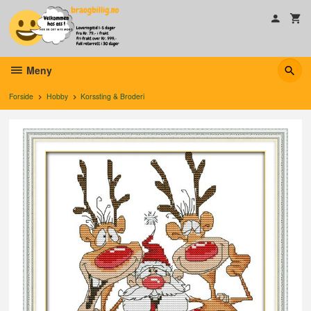
Gå
til
innholdet
Meny
Forside
Hobby
Korssting & Broderi