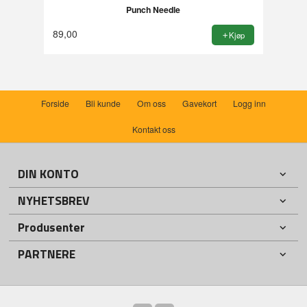
Punch Needle
89,00
Kjøp
Forside
Bli kunde
Om oss
Gavekort
Logg inn
Kontakt oss
DIN KONTO
NYHETSBREV
Produsenter
PARTNERE