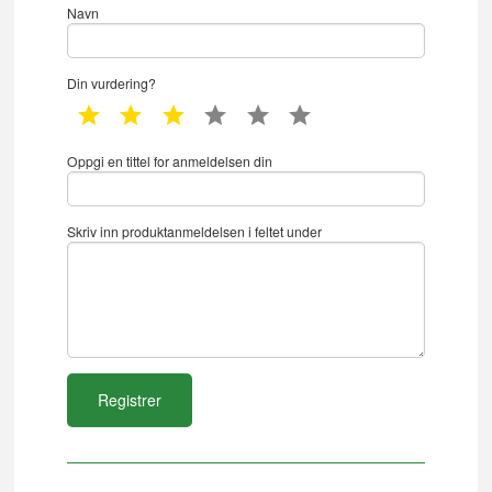
Navn
Din vurdering?
1 star
2 star
3 star
4 star
5 star
6 star
Oppgi en tittel for anmeldelsen din
Skriv inn produktanmeldelsen i feltet under