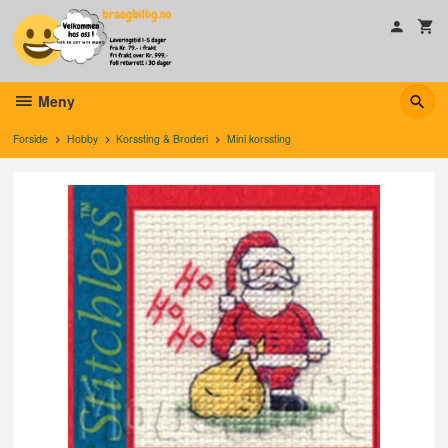
Gå
til
innholdet
Meny
Forside
Hobby
Korssting & Broderi
Mini korssting