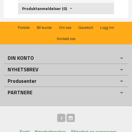
Produktanmeldelser (0)
Forside
Bli kunde
Om oss
Gavekort
Logg inn
Kontakt oss
DIN KONTO
NYHETSBREV
Produsenter
PARTNERE
Frakt
Kjøpsbetingelser
Sikkerhet og personvern