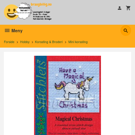
Gå
til
innholdet
Meny
Forside
Hobby
Korssting & Broderi
Mini korssting