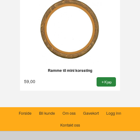
Ramme til mini korssting
59,00
Kjøp
Forside
Bli kunde
Om oss
Gavekort
Logg inn
Kontakt oss