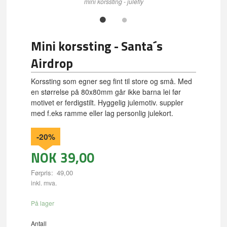
mini korssting - julefly
Mini korssting - Santa´s
Airdrop
Korssting som egner seg fint til store og små. Med
en størrelse på 80x80mm går ikke barna lei før
motivet er ferdigstilt. Hyggelig julemotiv. suppler
med f.eks ramme eller lag personlig julekort.
-20%
NOK
39,00
Førpris:
49,00
Rabatt
inkl. mva.
På lager
Antall