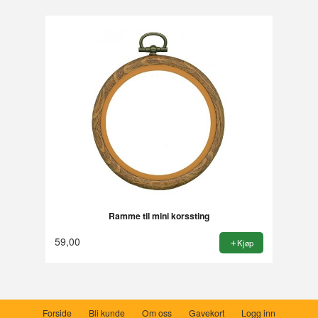
Ramme til mini korssting
59,00
Kjøp
Forside
Bli kunde
Om oss
Gavekort
Logg inn