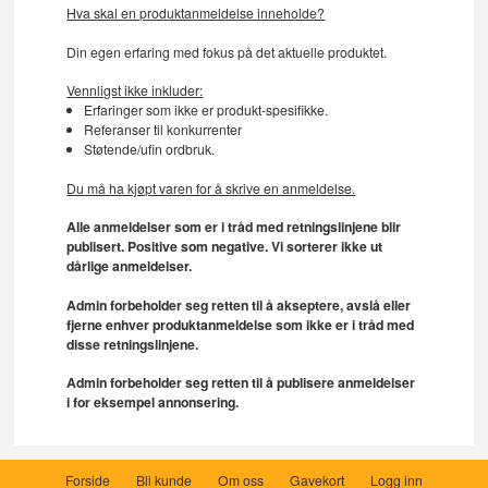
Hva skal en produktanmeldelse inneholde?
Din egen erfaring med fokus på det aktuelle produktet.
Vennligst ikke inkluder:
Erfaringer som ikke er produkt-spesifikke.
Referanser til konkurrenter
Støtende/ufin ordbruk.
Du må ha kjøpt varen for å skrive en anmeldelse.
Alle anmeldelser som er i tråd med retningslinjene blir
publisert. Positive som negative. Vi sorterer ikke ut
dårlige anmeldelser.
Admin forbeholder seg retten til å akseptere, avslå eller
fjerne enhver produktanmeldelse som ikke er i tråd med
disse retningslinjene.
Admin forbeholder seg retten til å publisere anmeldelser
i for eksempel annonsering.
Forside
Bli kunde
Om oss
Gavekort
Logg inn