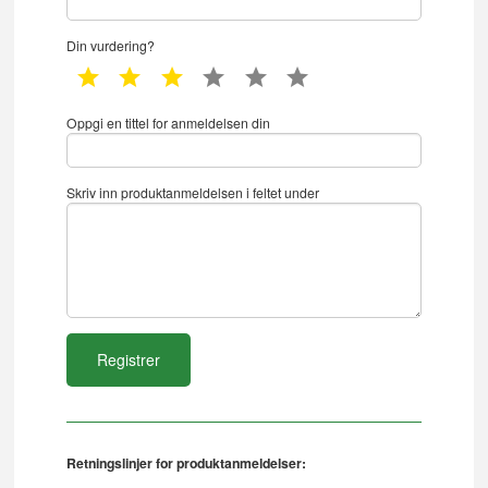
Din vurdering?
1 star
2 star
3 star
4 star
5 star
6 star
Oppgi en tittel for anmeldelsen din
Skriv inn produktanmeldelsen i feltet under
Retningslinjer for produktanmeldelser: