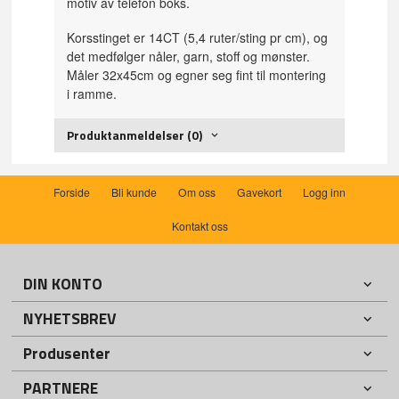
motiv av telefon boks.
Korsstinget er 14CT (5,4 ruter/sting pr cm), og
det medfølger nåler, garn, stoff og mønster.
Måler 32x45cm og egner seg fint til montering
i ramme.
Produktanmeldelser (0)
Forside
Bli kunde
Om oss
Gavekort
Logg inn
Kontakt oss
DIN KONTO
NYHETSBREV
Produsenter
PARTNERE