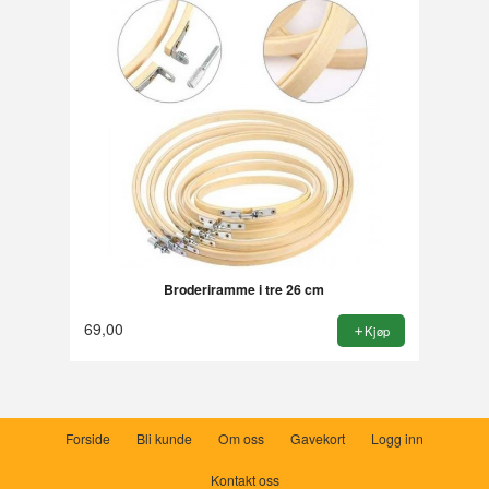
Broderiramme i tre 26 cm
69,00
Kjøp
Forside
Bli kunde
Om oss
Gavekort
Logg inn
Kontakt oss