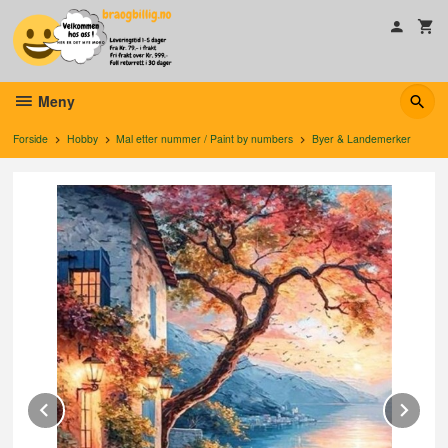
Gå
til
innholdet
Meny
Forside
Hobby
Mal etter nummer / Paint by numbers
Byer & Landemerker
Prev
Ne