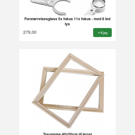
Forstørrelsesglass 5x fokus 11x fokus - med 8 led
lys
279,00
Kjøp
Treramme 40x50cm til lerret