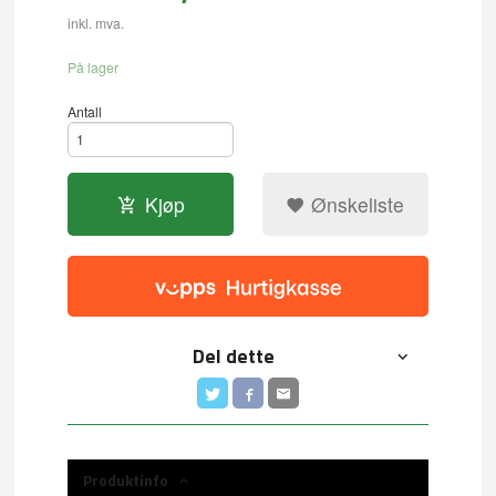
inkl. mva.
På lager
Antall
Kjøp
Ønskeliste
Del dette
Produktinfo