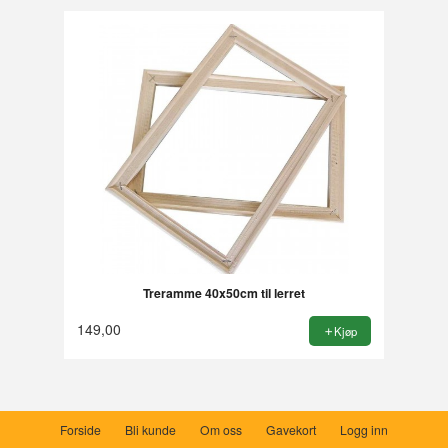
Treramme 40x50cm til lerret
149,00
Kjøp
Forside
Bli kunde
Om oss
Gavekort
Logg inn