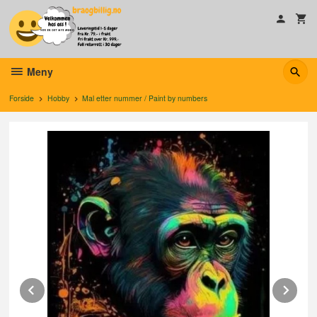
Gå
til
innholdet
Meny
Forside
Hobby
Mal etter nummer / Paint by numbers
Prev
Ne