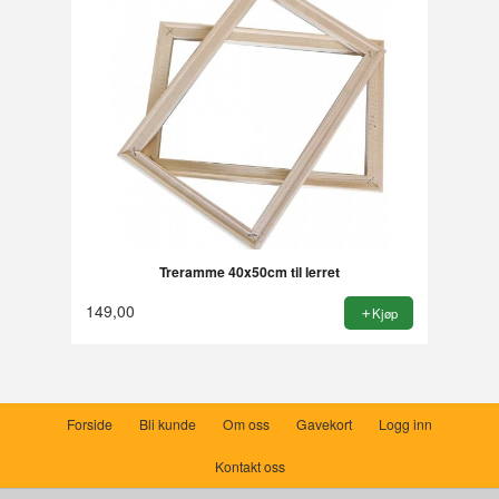
Treramme 40x50cm til lerret
149,00
Kjøp
Forside
Bli kunde
Om oss
Gavekort
Logg inn
Kontakt oss