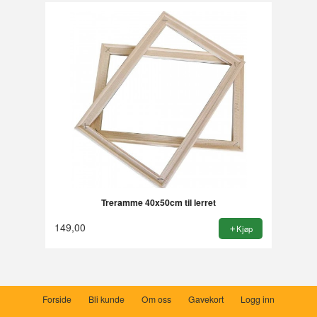
Treramme 40x50cm til lerret
149,00
Kjøp
Forside
Bli kunde
Om oss
Gavekort
Logg inn