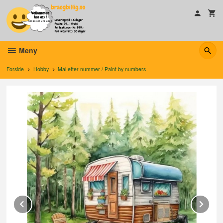
Gå
til
innholdet
Meny
Forside
Hobby
Mal etter nummer / Paint by numbers
Prev
Ne