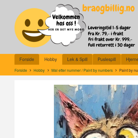
Gå
Lukk
til
innholdet
Produkter
Forside
Hobby
Lek & Spill
Puslespill
Hjern
Forside
Hobby
Mal etter nummer / Paint by numbers
Paint by n