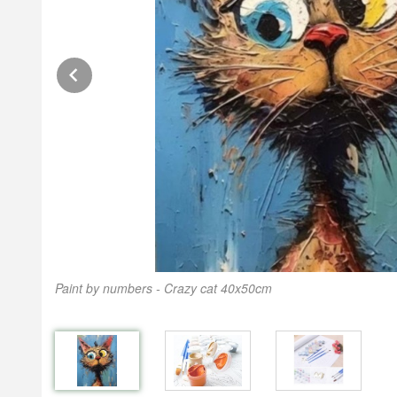
Prev
Paint by numbers - Crazy cat 40x50cm