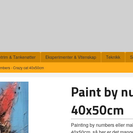
etrim & Tankenøtter
Eksperimenter & Vitenskap
Teknikk
S
umbers - Crazy cat 40x50cm
Paint by n
40x50cm
Painting by numbers eller mal
40x50cm, så her er det mange