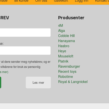
rside
Bli kunde
Om oss
Gavekort
Logg inn
Kontakt 
BREV
Produsenter
4M
Alga
Cobble Hill
Hanayama
se:
Hasbro
Heye
Mouseloft
Piatnik
 at dere sender meg nyhetsbrev, og er
Ravensburger
 vilkårene for bruk av personlig
Recent toys
es mer)
Robotime
Royal & Langnickel
Les mer