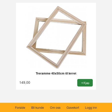
Treramme 40x50cm til lerret
149,00
Kjøp
Forside
Bli kunde
Om oss
Gavekort
Logg inn