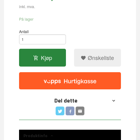
inkl. mva.
På lager
Antall
Kjøp
Ønskeliste
Del dette
Produktinfo