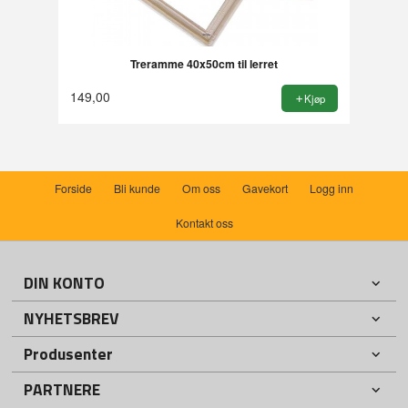
Treramme 40x50cm til lerret
149,00
Kjøp
Forside
Bli kunde
Om oss
Gavekort
Logg inn
Kontakt oss
DIN KONTO
NYHETSBREV
Produsenter
PARTNERE