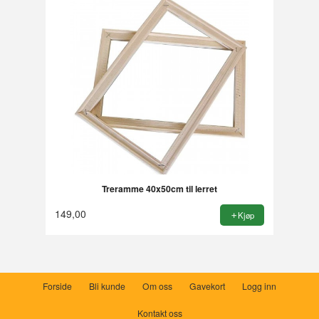
Treramme 40x50cm til lerret
149,00
Kjøp
Forside
Bli kunde
Om oss
Gavekort
Logg inn
Kontakt oss