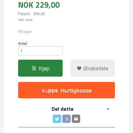
NOK
229,00
Førpris:
299,00
Rabatt
inkl. mva.
På lager
Antall
Kjøp
Ønskeliste
Del dette