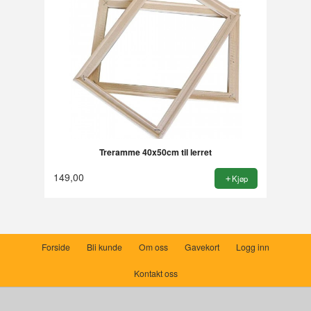
Treramme 40x50cm til lerret
149,00
Kjøp
Forside
Bli kunde
Om oss
Gavekort
Logg inn
Kontakt oss