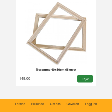
Treramme 40x50cm til lerret
149,00
Kjøp
Forside
Bli kunde
Om oss
Gavekort
Logg inn