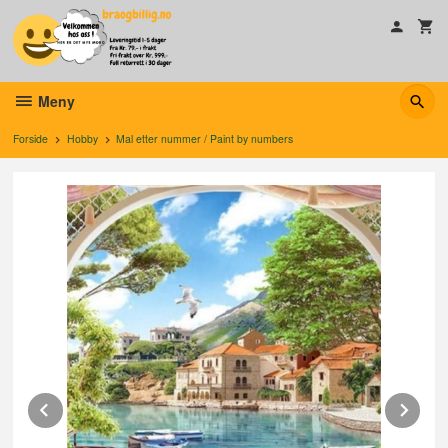
Gå
til
innholdet
Meny
Forside
Hobby
Mal etter nummer / Paint by numbers
Prev
Ne