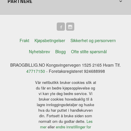
PARTNERE
Frakt
Kjøpsbetingelser
Sikkerhet og personvern
Nyhetsbrev
Blogg
Ofte stilte spørsmål
BRAOGBILLIG.NO Kongsvingervegen 1525 2165 Hvam Tlf.
47717150
- Foretaksregisteret 924688998
Vår nettbutikk bruker cookies slik at
du får en bedre kjøpsopplevelse og
vi kan yte deg bedre service. Vi
bruker cookies hovedsaklig til å
lagre innloggingsdetaljer og huske
hva du har puttet i handlekurven
din. Fortsett å bruke siden som
normalt om du godtar dette.
Les
mer
eller
endre innstillinger for