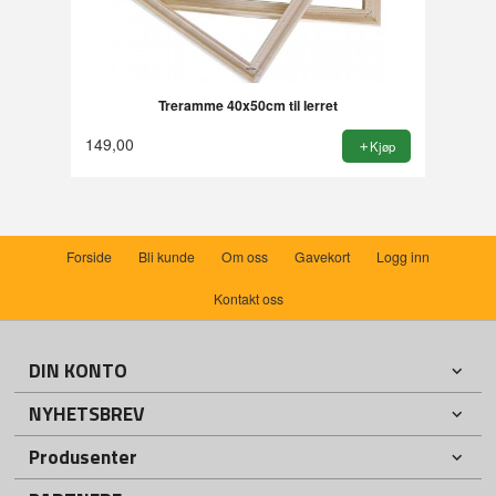
Treramme 40x50cm til lerret
149,00
Kjøp
Forside
Bli kunde
Om oss
Gavekort
Logg inn
Kontakt oss
DIN KONTO
NYHETSBREV
Produsenter