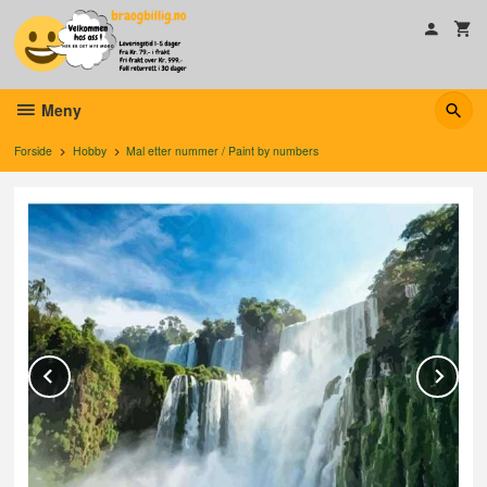
Gå
til
innholdet
Meny
Forside
Hobby
Mal etter nummer / Paint by numbers
Prev
Ne