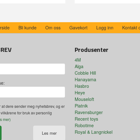
rside
Bli kunde
Om oss
Gavekort
Logg inn
Kontakt 
BREV
Produsenter
4M
Alga
Cobble Hill
Hanayama
se:
Hasbro
Heye
Mouseloft
Piatnik
 at dere sender meg nyhetsbrev, og er
Ravensburger
 vilkårene for bruk av personlig
Recent toys
es mer)
Robotime
Royal & Langnickel
Les mer