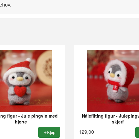
behov.
ting figur - Jule pingvin med
Nålefilting figur - Julepin
hjerte
skjerf
129,00
Kjøp