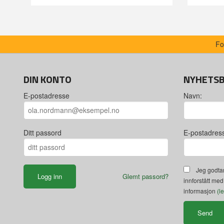
Fo
DIN KONTO
NYHETS
E-postadresse
Navn:
Ditt passord
E-postadres
Jeg godtar
Glemt passord?
innforstått med
informasjon
(l