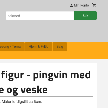
Min konto
Søk
esong / Tema
Hjem & Fritid
Salg
 figur - pingvin med
e og veske
 Måler ferdigstilt ca 6cm.