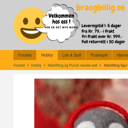
Gå
Lukk
til
innholdet
Produkter
Forside
Hobby
Lek & Spill
Puslespill
Hjern
Forside
Hobby
Nålefilting og Punch needle sett
Nålefilting fig