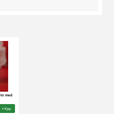
gvin med
Kjøp