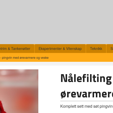
etrim & Tankenøtter
Eksperimenter & Vitenskap
Teknikk
S
ur - pingvin med ørevarmere og veske
Nålefilting
ørevarmer
Komplett sett med søt pingvin.