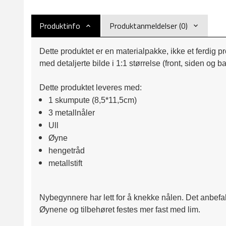
Produktinfo
Produktanmeldelser (0)
Dette produktet er en materialpakke, ikke et ferdig p
med detaljerte bilde i 1:1 størrelse (front, siden og
Dette produktet leveres med:
1 skumpute (8,5*11,5cm)
3 metallnåler
Ull
Øyne
hengetråd
metallstift
Nybegynnere har lett for å knekke nålen. Det anbefale
Øynene og tilbehøret festes mer fast med lim. 