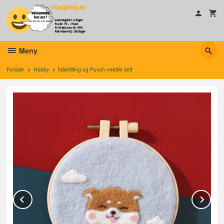
Gå
til
innholdet
Meny
Forside
Hobby
Nålefilting og Punch needle sett
Prev
Ne