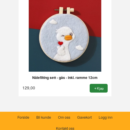
Nålefilting sett - gås - inkl. ramme 12cm
129,00
Kjøp
Forside
Bli kunde
Om oss
Gavekort
Logg inn
Kontakt oss