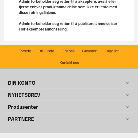
Admin forbeholder seg retten til å akseptere, avslå eller
fjerne enhver produktanmeldelse som ikke er i tråd med
disse retningslinjene.
Admin forbeholder seg retten til å publisere anmeldelser
i for eksempel annonsering.
Forside
Bli kunde
Om oss
Gavekort
Logg inn
Kontakt oss
DIN KONTO
NYHETSBREV
Produsenter
PARTNERE