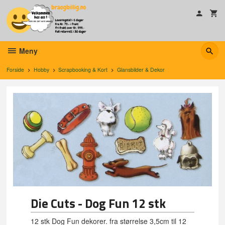
Gå
til
innholdet
Meny
Forside
Hobby
Scrapbooking & Kort
Glansbilder & Dekor
Die Cuts - Dog Fun 12 stk
12 stk Dog Fun dekorer. fra størrelse 3,5cm til 12