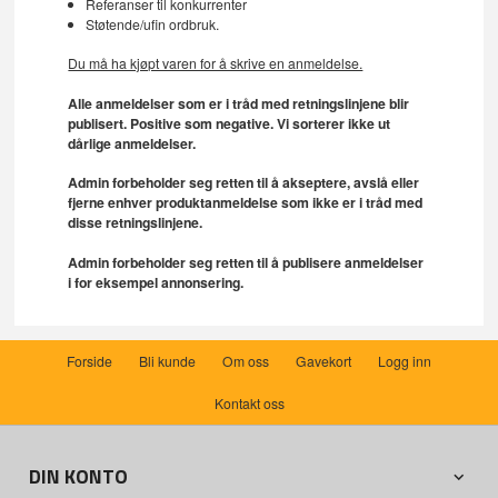
Referanser til konkurrenter
Støtende/ufin ordbruk.
Du må ha kjøpt varen for å skrive en anmeldelse.
Alle anmeldelser som er i tråd med retningslinjene blir
publisert. Positive som negative. Vi sorterer ikke ut
dårlige anmeldelser.
Admin forbeholder seg retten til å akseptere, avslå eller
fjerne enhver produktanmeldelse som ikke er i tråd med
disse retningslinjene.
Admin forbeholder seg retten til å publisere anmeldelser
i for eksempel annonsering.
Forside
Bli kunde
Om oss
Gavekort
Logg inn
Kontakt oss
DIN KONTO