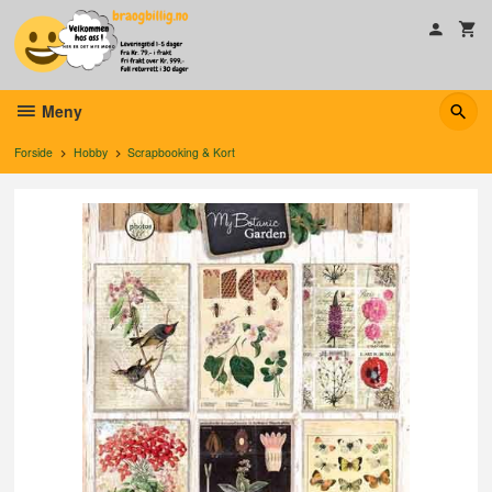
Gå
til
innholdet
Meny
Forside
Hobby
Scrapbooking & Kort