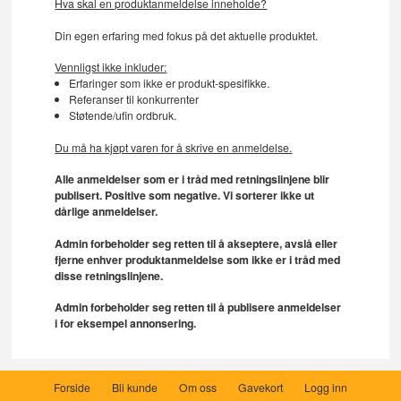
Hva skal en produktanmeldelse inneholde?
Din egen erfaring med fokus på det aktuelle produktet.
Vennligst ikke inkluder:
Erfaringer som ikke er produkt-spesifikke.
Referanser til konkurrenter
Støtende/ufin ordbruk.
Du må ha kjøpt varen for å skrive en anmeldelse.
Alle anmeldelser som er i tråd med retningslinjene blir
publisert. Positive som negative. Vi sorterer ikke ut
dårlige anmeldelser.
Admin forbeholder seg retten til å akseptere, avslå eller
fjerne enhver produktanmeldelse som ikke er i tråd med
disse retningslinjene.
Admin forbeholder seg retten til å publisere anmeldelser
i for eksempel annonsering.
Forside
Bli kunde
Om oss
Gavekort
Logg inn