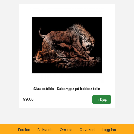
Skrapebilde - Sabeltiger på kobber folie
99,00
Kjøp
Forside
Bli kunde
Om oss
Gavekort
Logg inn