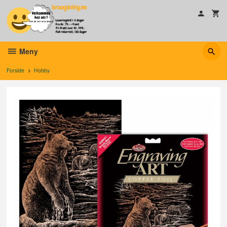
Gå
til
innholdet
Meny
Forside
Hobby