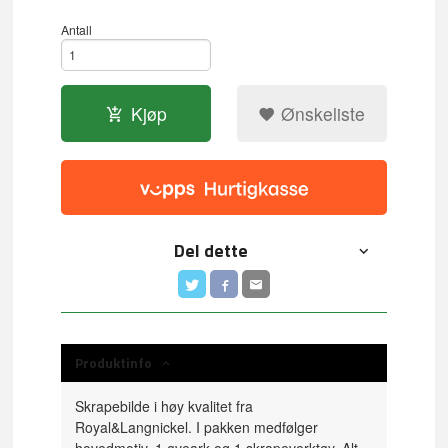
Antall
Kjøp
Ønskeliste
Del dette
Produktinfo
Skrapebilde i høy kvalitet fra
Royal&Langnickel. I pakken medfølger
hovedmotiv, 1 øveark og 1 skrapeverktøy. Alt