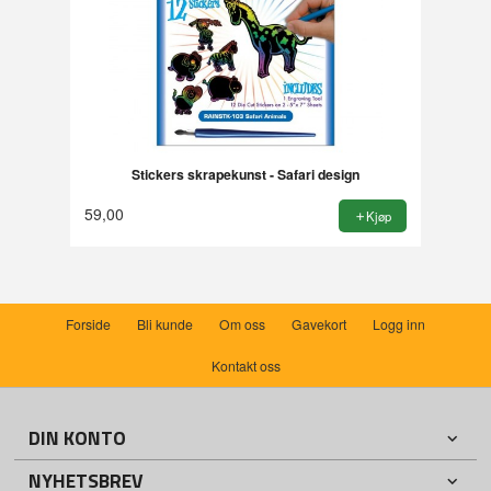
Stickers skrapekunst - Safari design
59,00
Kjøp
Forside
Bli kunde
Om oss
Gavekort
Logg inn
Kontakt oss
DIN KONTO
NYHETSBREV