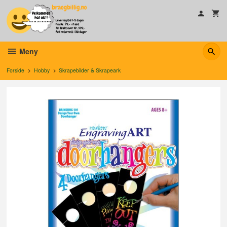
Gå
til
innholdet
Meny
Forside
Hobby
Skrapebilder & Skrapeark