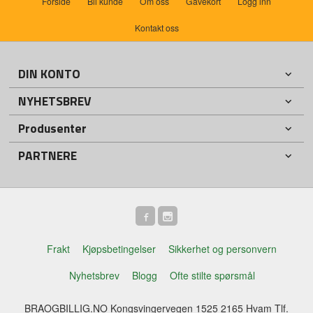
Forside
Bli kunde
Om oss
Gavekort
Logg inn
Kontakt oss
DIN KONTO
NYHETSBREV
Produsenter
PARTNERE
Frakt
Kjøpsbetingelser
Sikkerhet og personvern
Nyhetsbrev
Blogg
Ofte stilte spørsmål
BRAOGBILLIG.NO Kongsvingervegen 1525 2165 Hvam Tlf.