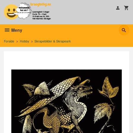
Gå
til
innholdet
Meny
Forside
Hobby
Skrapebilder & Skrapeark