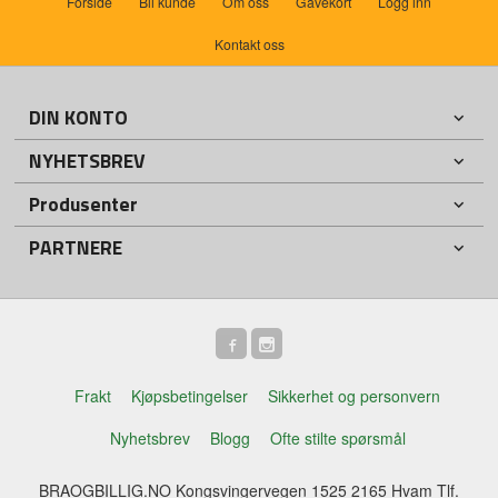
Forside
Bli kunde
Om oss
Gavekort
Logg inn
Kontakt oss
DIN KONTO
NYHETSBREV
Produsenter
PARTNERE
Frakt
Kjøpsbetingelser
Sikkerhet og personvern
Nyhetsbrev
Blogg
Ofte stilte spørsmål
BRAOGBILLIG.NO Kongsvingervegen 1525 2165 Hvam Tlf.