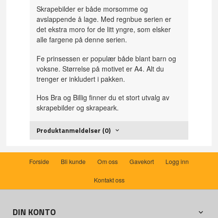
Skrapebilder er både morsomme og
avslappende å lage. Med regnbue serien er
det ekstra moro for de litt yngre, som elsker
alle fargene på denne serien.
Fe prinsessen er populær både blant barn og
voksne. Størrelse på motivet er A4. Alt du
trenger er inkludert i pakken.
Hos Bra og Billig finner du et stort utvalg av
skrapebilder og skrapeark.
Produktanmeldelser (0)
Forside
Bli kunde
Om oss
Gavekort
Logg inn
Kontakt oss
DIN KONTO