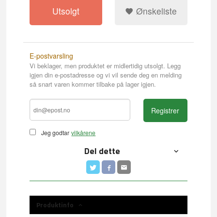
Utsolgt
Ønskeliste
E-postvarsling
Vi beklager, men produktet er midlertidig utsolgt. Legg
igjen din e-postadresse og vi vil sende deg en melding
så snart varen kommer tilbake på lager igjen.
Registrer
Jeg godtar
vilkårene
Del dette
Produktinfo