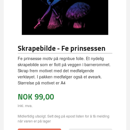
Skrapebilde - Fe prinsessen
Fe prinsesse motiv på regnbue folie. Et nydelig
skrapebilde som er flott på veggen i barnerommet.
Skrap frem motivet med det medfølgende
verktøyet. I pakken medfølger også et øveark.
Størrelse på motivet er A4
NOK
99,00
inkl. mva.
Midlertidig utsolgt. Sett deg på epost listen for å få melding
når varen er på lager