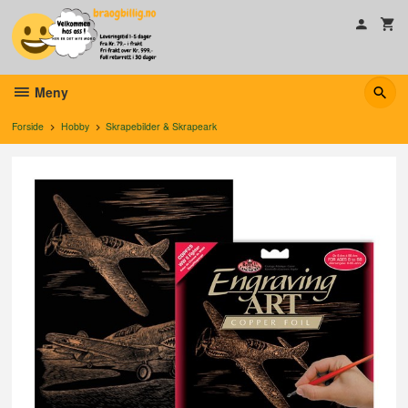
Gå
til
innholdet
Meny
Forside
Hobby
Skrapebilder & Skrapeark