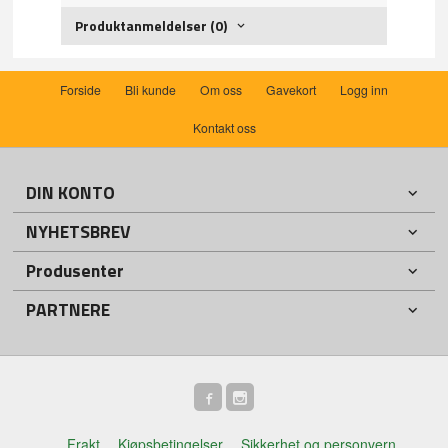
Produktanmeldelser (0)
Forside
Bli kunde
Om oss
Gavekort
Logg inn
Kontakt oss
DIN KONTO
NYHETSBREV
Produsenter
PARTNERE
Frakt
Kjøpsbetingelser
Sikkerhet og personvern