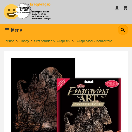
Gå
til
innholdet
Meny
Forside
Hobby
Skrapebilder & Skrapeark
Skrapebilder - Kobberfolie