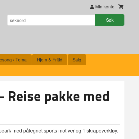
Min konto
Søk
esong / Tema
Hjem & Fritid
Salg
- Reise pakke med
peark med påtegnet sports motiver og 1 skrapeverktøy.