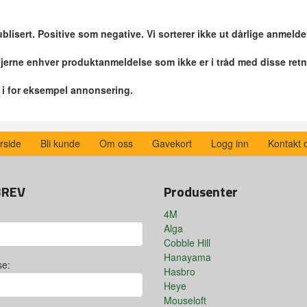
blisert. Positive som negative. Vi sorterer ikke ut dårlige anmelde
 fjerne enhver produktanmeldelse som ikke er i tråd med disse retn
r i for eksempel annonsering.
rside
Bli kunde
Om oss
Gavekort
Logg inn
Kontakt 
BREV
Produsenter
4M
Alga
Cobble Hill
Hanayama
se:
Hasbro
Heye
Mouseloft