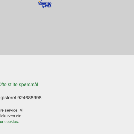
fte stilte spørsmål
egisteret 924688998
re service. Vi
dlekurven din.
for cookies.