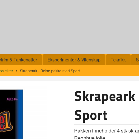
etrim & Tankenøtter
Eksperimenter & Vitenskap
Teknikk
S
osjekter
Skrapeark - Reise pakke med Sport
Skrapeark 
Sport
Pakken inneholder 4 stk skra
Regnbue folie.