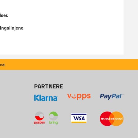
lser.
ingslinjene.
oss
PARTNERE