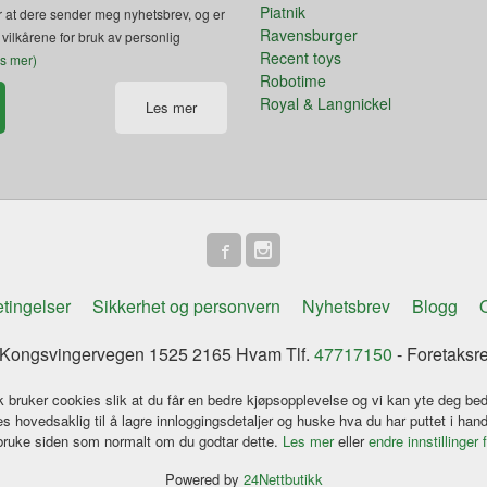
Piatnik
 at dere sender meg nyhetsbrev, og er
Ravensburger
 vilkårene for bruk av personlig
Recent toys
es mer)
Robotime
Royal & Langnickel
Les mer
tingelser
Sikkerhet og personvern
Nyhetsbrev
Blogg
O
ongsvingervegen 1525 2165 Hvam Tlf.
47717150
- Foretaksr
k bruker cookies slik at du får en bedre kjøpsopplevelse og vi kan yte deg bed
s hovedsaklig til å lagre innloggingsdetaljer og huske hva du har puttet i han
 bruke siden som normalt om du godtar dette.
Les mer
eller
endre innstillinger 
Powered by
24Nettbutikk