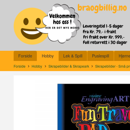
Gå
Lukk
til
innholdet
Produkter
Forside
Hobby
Lek & Spill
Puslespill
Hjern
Forside
Hobby
Skrapebilder & Skrapeark
Skrapebilder - Små pr