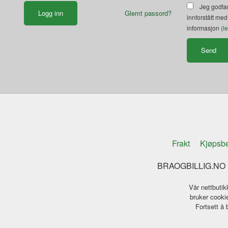
Jeg godtar
Glemt passord?
innforstått med
informasjon
(l
Frakt
Kjøpsbe
BRAOGBILLIG.NO K
Vår nettbutik
bruker cookie
Fortsett å