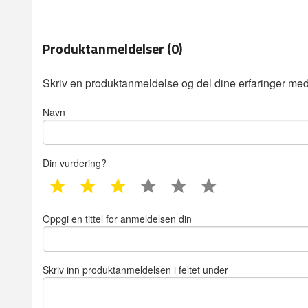
Produktanmeldelser (0)
Skriv en produktanmeldelse og del dine erfaringer med
Navn
Din vurdering?
1 star
2 star
3 star
4 star
5 star
6 star
Oppgi en tittel for anmeldelsen din
Skriv inn produktanmeldelsen i feltet under