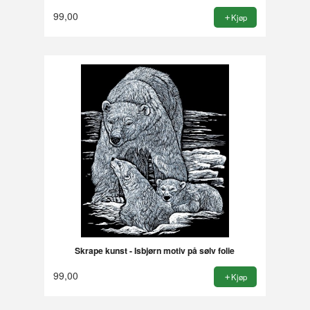
99,00
Kjøp
Skrape kunst - Isbjørn motiv på sølv folie
99,00
Kjøp